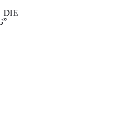
 DIE
G”