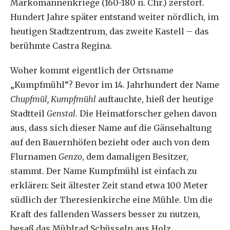
Markomannenkriege (160-180 n. Chr.) zerstört.
Hundert Jahre später entstand weiter nördlich, im
heutigen Stadtzentrum, das zweite Kastell – das
berühmte Castra Regina.
Woher kommt eigentlich der Ortsname
„Kumpfmühl“? Bevor im 14. Jahrhundert der Name
Chupfmül, Kumpfmühl
auftauchte, hieß der heutige
Stadtteil
Genstal
. Die Heimatforscher gehen davon
aus, dass sich dieser Name auf die Gänsehaltung
auf den Bauernhöfen bezieht oder auch von dem
Flurnamen
Genzo
, dem damaligen Besitzer,
stammt. Der Name Kumpfmühl ist einfach zu
erklären: Seit ältester Zeit stand etwa 100 Meter
südlich der Theresienkirche eine Mühle. Um die
Kraft des fallenden Wassers besser zu nutzen,
besaß das Mühlrad Schüsseln aus Holz,