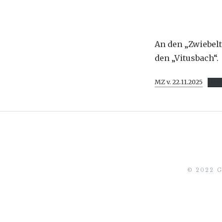
An den „Zwiebelt
den „Vitusbach“.
MZ v. 22.11.2025
Heru
© 2022 