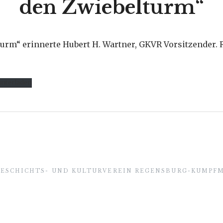
den Zwiebelturm“
urm“ erinnerte Hubert H. Wartner, GKVR Vorsitzender. R
nterladen
GESCHICHTS- UND KULTURVEREIN REGENSBURG-KUMPFM