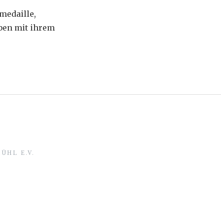
medaille,
aben mit ihrem
ÜHL E.V.