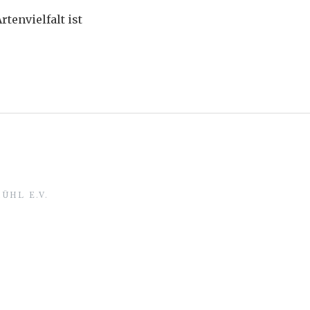
tenvielfalt ist
ÜHL E.V.