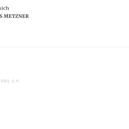
sich
IS METZNER
ÜHL E.V.