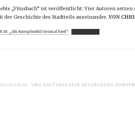
iebte „Vitusbach“ ist veröffentlicht. Vier Autoren setzen 
t der Geschichte des Stadtteils auseinander.
VON CHR
08.18: „Als Kumpfmühl Genstal hieß“
Herunterladen
GESCHICHTS- UND KULTURVEREIN REGENSBURG-KUMPFM