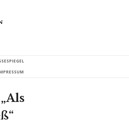
SSESPIEGEL
IMPRESSUM
 „Als
eß“